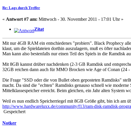
Re: Lags durch Treffer
«
Antwort #7 am:
Mittwoch - 30. November 2011 - 17:01 Uhr »
Zitat
Mit nur 4GB RAM ein entschiedenes "probiers". Black Prophecy al
klaut, um die Spieldateien dorthin auszulagern, muß es öfter nachlade
Man kann also bestenfalls nur einen Teil des Spiels in die Ramdisk au
Mit 8GB kannst drüber nachdenken (2-3 GB Ramdisk und entspreche
32GB reichen dann auch für MMO Brocken wie Age of Conan (24 -
Die Frage "SSD oder die von Bullet oben geposteten Ramdisks" stellt
macht. Da sind die "echten" Ramdisks genauso schnell wie moderne S
Mittelklassespeicher erreicht. Beim gleichen, ein Jahr alten System w
Weil es nun endlich Speicherriegel mit 8GB Größe gibt, bin ich am üb
http://www.hardwareluxx.de/community/f13/ram-disk-ramdisk-prog
Gespeichert
Notker