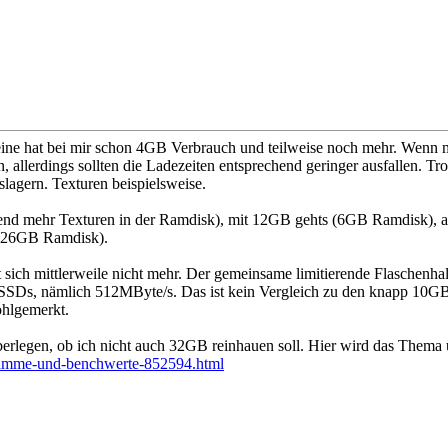
leine hat bei mir schon 4GB Verbrauch und teilweise noch mehr. We
n, allerdings sollten die Ladezeiten entsprechend geringer ausfallen. 
slagern. Texturen beispielsweise.
nd mehr Texturen in der Ramdisk), mit 12GB gehts (6GB Ramdisk), 
 26GB Ramdisk).
 sich mittlerweile nicht mehr. Der gemeinsame limitierende Flaschenha
SDs, nämlich 512MByte/s. Das ist kein Vergleich zu den knapp 10GByte
ohlgemerkt.
erlegen, ob ich nicht auch 32GB reinhauen soll. Hier wird das Thema üb
ramme-und-benchwerte-852594.html