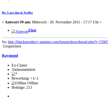
Re: Lags durch Treffer
«
Antwort #9 am:
Mittwoch - 30. November 2011 - 17:17 Uhr »
Zitat
So:
http://blackprophecy.gamigo.com/forum/showthread.php?t=1596
Gespeichert
Raymond
Ex-Claner
Aktienmehrheit
Bewertung: +1/-1
Offline
Beiträge: 213