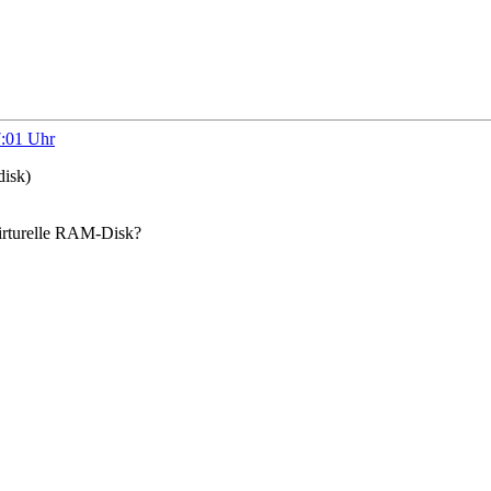
7:01 Uhr
disk)
virturelle RAM-Disk?