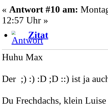
«
Antwort #10 am:
Montag
12:57 Uhr »
Zitat
Huhu Max
Der ;) :) :D ;D ::) ist ja auc
Du Frechdachs, klein Luise 