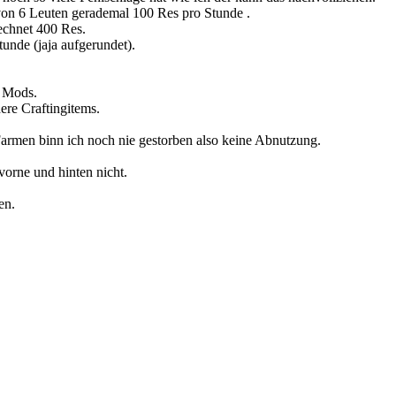
 von 6 Leuten gerademal 100 Res pro Stunde .
echnet 400 Res.
unde (jaja aufgerundet).
d Mods.
ere Craftingitems.
 Farmen binn ich noch nie gestorben also keine Abnutzung.
vorne und hinten nicht.
en.