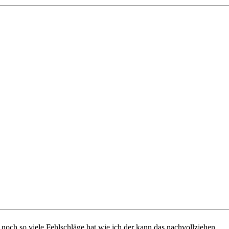
och so viele Fehlschläge hat wie ich der kann das nachvollziehen.