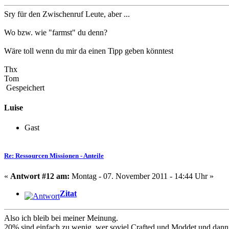
Sry für den Zwischenruf Leute, aber ...
Wo bzw. wie "farmst" du denn?
Wäre toll wenn du mir da einen Tipp geben könntest
Thx
Tom
Gespeichert
Luise
Gast
Re: Ressourcen Missionen - Anteile
«
Antwort #12 am:
Montag - 07. November 2011 - 14:44 Uhr »
Zitat
Also ich bleib bei meiner Meinung.
20% sind einfach zu wenig, wer soviel Crafted und Moddet und dann n