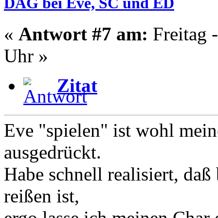
DAG bei Eve, SC und ED
«
Antwort #7 am:
Freitag 
Uhr »
Zitat
Eve "spielen" ist wohl mein
ausgedrückt.
Habe schnell realisiert, daß
reißen ist,
ergo lasse ich meinen Char e