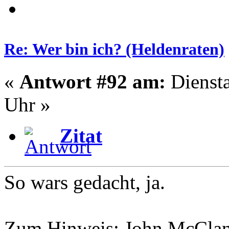
Re: Wer bin ich? (Heldenraten)
«
Antwort #92 am:
Diensta
Uhr »
Zitat
So wars gedacht, ja.
Zum Hinweis: John McCla