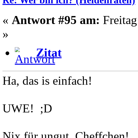
Re: Wer bin ich? (Heldenraten)
«
Antwort #95 am:
Freitag
»
Zitat
Ha, das is einfach!
UWE! ;D
Nix für ungut, Cheffchen!