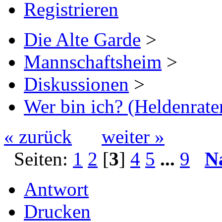
Registrieren
Die Alte Garde
>
Mannschaftsheim
>
Diskussionen
>
Wer bin ich? (Heldenrate
« zurück
weiter »
Seiten:
1
2
[
3
]
4
5
...
9
N
Antwort
Drucken