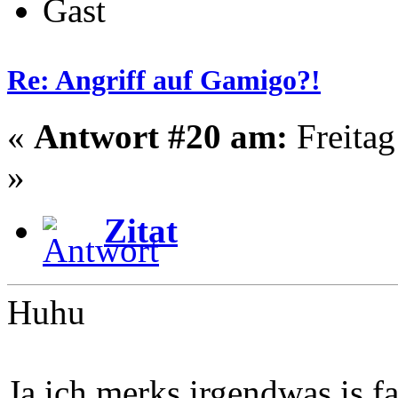
Gast
Re: Angriff auf Gamigo?!
«
Antwort #20 am:
Freitag
»
Zitat
Huhu
Ja ich merks irgendwas is fa