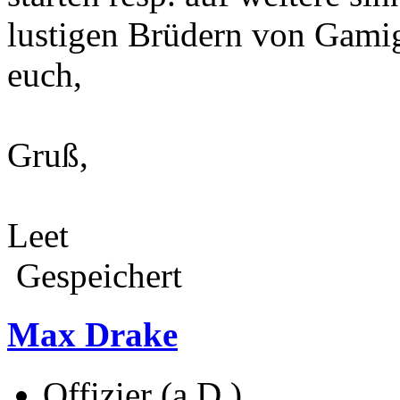
lustigen Brüdern von Gami
euch,
Gruß,
Leet
Gespeichert
Max Drake
Offizier (a.D.)