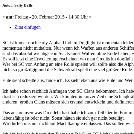
Autor: Salty Balls
«
am:
Freitag - 20. Februar 2015 - 14:30 Uhr »
Zitat einfügen
SC ist immer noch early Alpha. Und im Dogfight ist momentan leid
momentan nicht mithalten. Nur wenn ich Waffen aus anderen Schiffen
sind das absolut wichtigste in SC. Kannst Waffen ohne Ende haben, 
Es soll jetzt eine Erweiterung erscheinen wo man Credits im dogfigh
Wer bei SC von Anfang an eine Rolle spielen will sollte also die Alp
nicht so großzügig und die Schwerkraft spielt eine viel größere Rolle.
Elite sieht scheiße aus, finde ich. Es sieht eben aus wie Elite und Wer
Ich habe schon reichlich Anfragen von SC Clans bekommen. Ich habe v
drastisch reduziert werden. Wir könnten in kurzer Zeit eine Schlagkr
anderen, großen Clans müssen sich erstmal entwickeln und definiere
Das ausbremsen was Du erlebt hast habe ich zum Teil hier im Forum n
lebensfähig ist oder nicht. Sonst hätten sie sich gar nicht beteiligt.
Wir dürfen uns nur nicht auf Machtkämpfe einlassen. Das sollten wir 