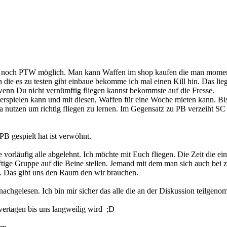
er noch PTW möglich. Man kann Waffen im shop kaufen die man moment
 die es zu testen gibt einbaue bekomme ich mal einen Kill hin. Das l
wenn Du nicht vernümftig fliegen kannst bekommste auf die Fresse.
t erspielen kann und mit diesen, Waffen für eine Woche mieten kann. Bi
ha nutzen um richtig fliegen zu lernen. Im Gegensatz zu PB verzeiht S
 PB gespielt hat ist verwöhnt.
orläufig alle abgelehnt. Ich möchte mit Euch fliegen. Die Zeit die e
äftige Gruppe auf die Beine stellen. Jemand mit dem man sich auch bei 
n. Das gibt uns den Raum den wir brauchen.
achgelesen. Ich bin mir sicher das alle die an der Diskussion teilgen
vertagen bis uns langweilig wird ;D