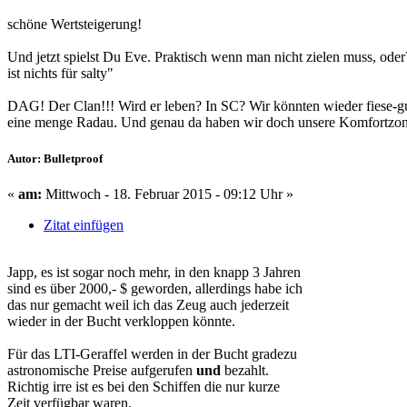
schöne Wertsteigerung!
Und jetzt spielst Du Eve. Praktisch wenn man nicht zielen muss, od
ist nichts für salty"
DAG! Der Clan!!! Wird er leben? In SC? Wir könnten wieder fiese-gut
eine menge Radau. Und genau da haben wir doch unsere Komfortz
Autor: Bulletproof
«
am:
Mittwoch - 18. Februar 2015 - 09:12 Uhr »
Zitat einfügen
Japp, es ist sogar noch mehr, in den knapp 3 Jahren
sind es über 2000,- $ geworden, allerdings habe ich
das nur gemacht weil ich das Zeug auch jederzeit
wieder in der Bucht verkloppen könnte.
Für das LTI-Geraffel werden in der Bucht gradezu
astronomische Preise aufgerufen
und
bezahlt.
Richtig irre ist es bei den Schiffen die nur kurze
Zeit verfügbar waren.