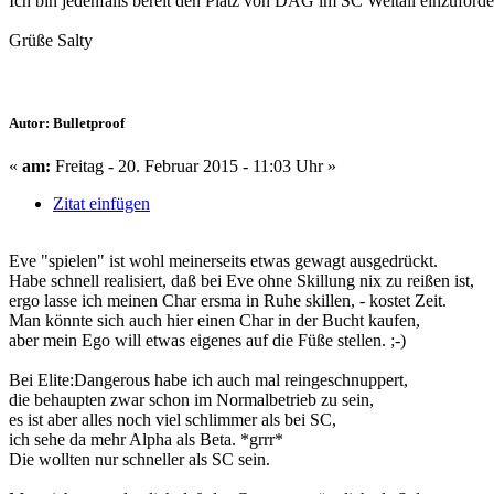
Ich bin jedenfalls bereit den Platz von DAG im SC Weltall einzuforde
Grüße Salty
Autor: Bulletproof
«
am:
Freitag - 20. Februar 2015 - 11:03 Uhr »
Zitat einfügen
Eve "spielen" ist wohl meinerseits etwas gewagt ausgedrückt.
Habe schnell realisiert, daß bei Eve ohne Skillung nix zu reißen ist,
ergo lasse ich meinen Char ersma in Ruhe skillen, - kostet Zeit.
Man könnte sich auch hier einen Char in der Bucht kaufen,
aber mein Ego will etwas eigenes auf die Füße stellen. ;-)
Bei Elite:Dangerous habe ich auch mal reingeschnuppert,
die behaupten zwar schon im Normalbetrieb zu sein,
es ist aber alles noch viel schlimmer als bei SC,
ich sehe da mehr Alpha als Beta. *grrr*
Die wollten nur schneller als SC sein.