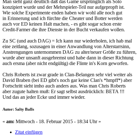
Man sieht ganz deutlich daß das Game ursprünglich als Solo
konzipiert wurde und der Mehrspieler-Teil nur aufgepropft ist.
Wie solche Experimente enden haben wir wohl alle noch gut
in Erinnerung und ich fürchte die Cheater und Botter werden
auch vor ED keinen Halt machen, - es gibt sogar schon erste
Credit-Farmer die ihre Dienste in der Bucht verkaufen wollen.
Zu SC (und auch DAG) = Ich kann nur wiederholen, ich hab mal
eine zeitlang, sozusagen in einer Anwandlung von Alterstarrsinn,
Anstrengungen unternommen DAG zu alter/neuer Größe zu führen,
wurde aber unsanft ausgebremst und habe dann in dieser Richtung
auch ersma (aber nicht endgültig) die Flinte in's Korn geworfen.
Chris Roberts ist zwar grade in Clan-Belangen sehr viel weiter als
David Braben (bei ED gibt's noch gar keine Clan's *hmpff*) aber
Fortschritt sieht imho auch anders aus. Was man Chris Roberts
aber zugute halten muß: Er sagt selbst ausdrücklich: BETA !!!
Und das an jeder Ecke und immer wieder.
Autor: Salty Balls
«
am:
Mittwoch - 18. Februar 2015 - 18:34 Uhr »
Zitat einfügen