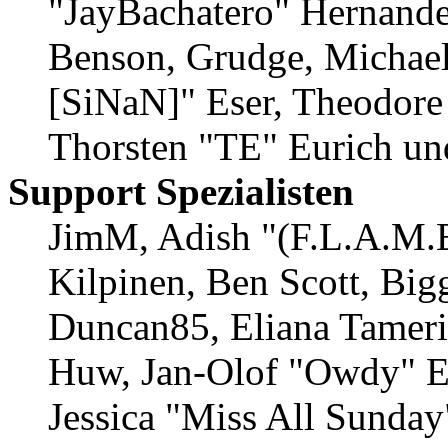
"JayBachatero" Hernande
Benson, Grudge, Michael
[SiNaN]" Eser, Theodore 
Thorsten "TE" Eurich un
Support Spezialisten
JimM, Adish "(F.L.A.M.E
Kilpinen, Ben Scott, Big
Duncan85, Eliana Tamerin
Huw, Jan-Olof "Owdy" Er
Jessica "Miss All Sunda