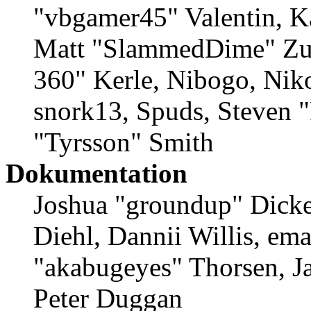
"vbgamer45" Valentin, Ka
Matt "SlammedDime" Zu
360" Kerle, Nibogo, Niko
snork13, Spuds, Steven 
"Tyrsson" Smith
Dokumentation
Joshua "groundup" Dicke
Diehl, Dannii Willis, em
"akabugeyes" Thorsen, Ja
Peter Duggan