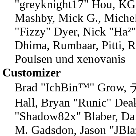
"greyknight17" Hou, KGII
Mashby, Mick G., Michele
"Fizzy" Dyer, Nick "Ha²"
Dhima, Rumbaar, Pitti, 
Poulsen und xenovanis
Customizer
Brad "IchBin™" Grow,
Hall, Bryan "Runic" Deak
"Shadow82x" Blaber, Dan
M. Gadsdon, Jason "JBla