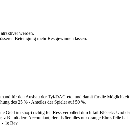
 atraktiver werden.
 grösseren Beteiligung mehr Res gewinnen lassen.
niemand für den Ausbau der Tyi-DAG etc. und damit für die Möglichkeit
höhung des 25 % - Anteiles der Spieler auf 50 %.
ne Geld im shop) richtig fett Ress verballert durch fail-BPs etc. Und d
B. mit dem Accountant, der als 6er alles nur orange Ehre-Teile hat. Aber
. - lg Ray