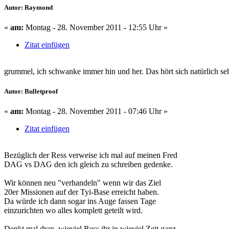
Autor: Raymond
«
am:
Montag - 28. November 2011 - 12:55 Uhr »
Zitat einfügen
grummel, ich schwanke immer hin und her. Das hört sich natürlich seh
Autor: Bulletproof
«
am:
Montag - 28. November 2011 - 07:46 Uhr »
Zitat einfügen
Bezüglich der Ress verweise ich mal auf meinen Fred
DAG vs DAG den ich gleich zu schreiben gedenke.
Wir können neu "verhandeln" wenn wir das Ziel
20er Missionen auf der Tyi-Base erreicht haben.
Da würde ich dann sogar ins Auge fassen Tage
einzurichten wo alles komplett geteilt wird.
Denkt mal dran, wieviel Ress ihr in wieviel Zeit ganz