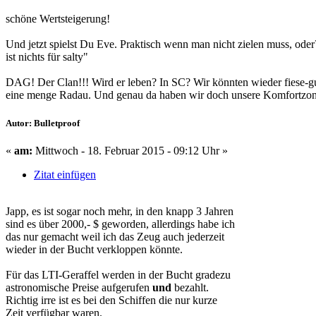
schöne Wertsteigerung!
Und jetzt spielst Du Eve. Praktisch wenn man nicht zielen muss, od
ist nichts für salty"
DAG! Der Clan!!! Wird er leben? In SC? Wir könnten wieder fiese-gut
eine menge Radau. Und genau da haben wir doch unsere Komfortz
Autor: Bulletproof
«
am:
Mittwoch - 18. Februar 2015 - 09:12 Uhr »
Zitat einfügen
Japp, es ist sogar noch mehr, in den knapp 3 Jahren
sind es über 2000,- $ geworden, allerdings habe ich
das nur gemacht weil ich das Zeug auch jederzeit
wieder in der Bucht verkloppen könnte.
Für das LTI-Geraffel werden in der Bucht gradezu
astronomische Preise aufgerufen
und
bezahlt.
Richtig irre ist es bei den Schiffen die nur kurze
Zeit verfügbar waren.