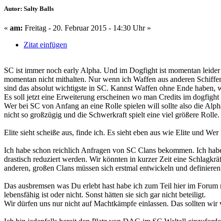
Autor: Salty Balls
«
am:
Freitag - 20. Februar 2015 - 14:30 Uhr »
Zitat einfügen
SC ist immer noch early Alpha. Und im Dogfight ist momentan leid
momentan nicht mithalten. Nur wenn ich Waffen aus anderen Schiffen
sind das absolut wichtigste in SC. Kannst Waffen ohne Ende haben, 
Es soll jetzt eine Erweiterung erscheinen wo man Credits im dogfigh
Wer bei SC von Anfang an eine Rolle spielen will sollte also die Alp
nicht so großzügig und die Schwerkraft spielt eine viel größere Rolle.
Elite sieht scheiße aus, finde ich. Es sieht eben aus wie Elite und Wer
Ich habe schon reichlich Anfragen von SC Clans bekommen. Ich habe v
drastisch reduziert werden. Wir könnten in kurzer Zeit eine Schlagkr
anderen, großen Clans müssen sich erstmal entwickeln und definiere
Das ausbremsen was Du erlebt hast habe ich zum Teil hier im Forum n
lebensfähig ist oder nicht. Sonst hätten sie sich gar nicht beteiligt.
Wir dürfen uns nur nicht auf Machtkämpfe einlassen. Das sollten wir 