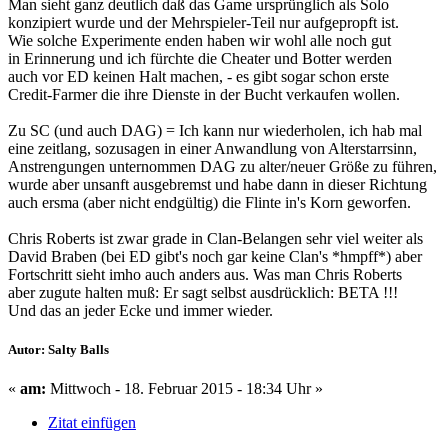
Man sieht ganz deutlich daß das Game ursprünglich als Solo
konzipiert wurde und der Mehrspieler-Teil nur aufgepropft ist.
Wie solche Experimente enden haben wir wohl alle noch gut
in Erinnerung und ich fürchte die Cheater und Botter werden
auch vor ED keinen Halt machen, - es gibt sogar schon erste
Credit-Farmer die ihre Dienste in der Bucht verkaufen wollen.
Zu SC (und auch DAG) = Ich kann nur wiederholen, ich hab mal
eine zeitlang, sozusagen in einer Anwandlung von Alterstarrsinn,
Anstrengungen unternommen DAG zu alter/neuer Größe zu führen,
wurde aber unsanft ausgebremst und habe dann in dieser Richtung
auch ersma (aber nicht endgültig) die Flinte in's Korn geworfen.
Chris Roberts ist zwar grade in Clan-Belangen sehr viel weiter als
David Braben (bei ED gibt's noch gar keine Clan's *hmpff*) aber
Fortschritt sieht imho auch anders aus. Was man Chris Roberts
aber zugute halten muß: Er sagt selbst ausdrücklich: BETA !!!
Und das an jeder Ecke und immer wieder.
Autor: Salty Balls
«
am:
Mittwoch - 18. Februar 2015 - 18:34 Uhr »
Zitat einfügen