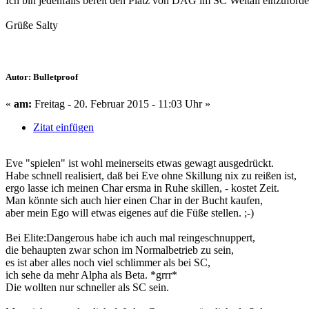
Ich bin jedenfalls bereit den Platz von DAG im SC Weltall einzuforde
Grüße Salty
Autor: Bulletproof
«
am:
Freitag - 20. Februar 2015 - 11:03 Uhr »
Zitat einfügen
Eve "spielen" ist wohl meinerseits etwas gewagt ausgedrückt.
Habe schnell realisiert, daß bei Eve ohne Skillung nix zu reißen ist,
ergo lasse ich meinen Char ersma in Ruhe skillen, - kostet Zeit.
Man könnte sich auch hier einen Char in der Bucht kaufen,
aber mein Ego will etwas eigenes auf die Füße stellen. ;-)
Bei Elite:Dangerous habe ich auch mal reingeschnuppert,
die behaupten zwar schon im Normalbetrieb zu sein,
es ist aber alles noch viel schlimmer als bei SC,
ich sehe da mehr Alpha als Beta. *grrr*
Die wollten nur schneller als SC sein.