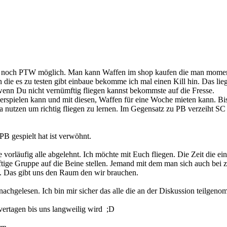
er noch PTW möglich. Man kann Waffen im shop kaufen die man moment
 die es zu testen gibt einbaue bekomme ich mal einen Kill hin. Das l
wenn Du nicht vernümftig fliegen kannst bekommste auf die Fresse.
t erspielen kann und mit diesen, Waffen für eine Woche mieten kann. Bi
ha nutzen um richtig fliegen zu lernen. Im Gegensatz zu PB verzeiht S
 PB gespielt hat ist verwöhnt.
orläufig alle abgelehnt. Ich möchte mit Euch fliegen. Die Zeit die e
äftige Gruppe auf die Beine stellen. Jemand mit dem man sich auch bei 
n. Das gibt uns den Raum den wir brauchen.
achgelesen. Ich bin mir sicher das alle die an der Diskussion teilgen
vertagen bis uns langweilig wird ;D