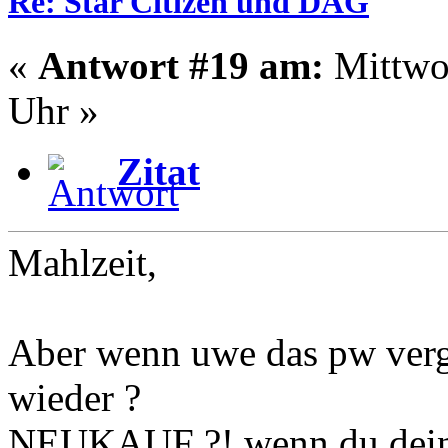
Re: Star Citizen und DAG
«
Antwort #19 am:
Mittwoc
Uhr »
Zitat
Mahlzeit,
Aber wenn uwe das pw verge
wieder ?
NEUKAUF ?! wenn du dein a