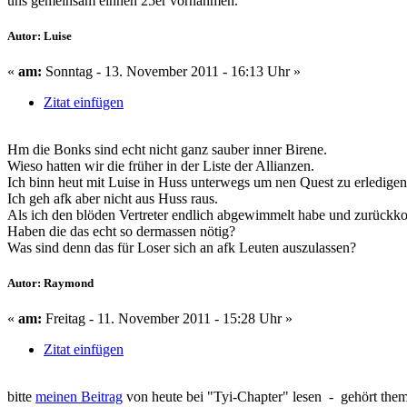
uns gemeinsam einnen 25er vornähmen.
Autor: Luise
«
am:
Sonntag - 13. November 2011 - 16:13 Uhr »
Zitat einfügen
Hm die Bonks sind echt nicht ganz sauber inner Birene.
Wieso hatten wir die früher in der Liste der Allianzen.
Ich binn heut mit Luise in Huss unterwegs um nen Quest zu erledigen,
Ich geh afk aber nicht aus Huss raus.
Als ich den blöden Vertreter endlich abgewimmelt habe und zurückko
Haben die das echt so dermassen nötig?
Was sind denn das für Loser sich an afk Leuten auszulassen?
Autor: Raymond
«
am:
Freitag - 11. November 2011 - 15:28 Uhr »
Zitat einfügen
bitte
meinen Beitrag
von heute bei "Tyi-Chapter" lesen - gehört them