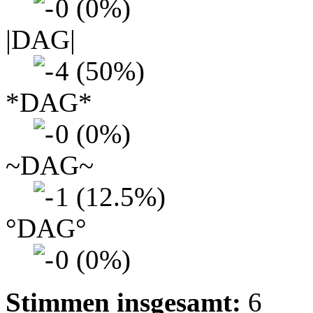
0 (0%)
|DAG|
4 (50%)
*DAG*
0 (0%)
~DAG~
1 (12.5%)
°DAG°
0 (0%)
Stimmen insgesamt:
6