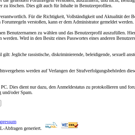
die geltenden Forumregeln verstoßen, auszufiltern, und nicht, Beiträ
r zu löschen. Dies gilt auch für Inhalte in Benutzerprofilen.
verantwortlich. Für die Richtigkeit, Vollständigkeit und Aktualität der
n Forumregeln verstoßen, kann er dem Administrator gemeldet werden.
enen Benutzernamen zu wählen und das Benutzerprofil auszufüllen. Hier
en werden. Wird in den Besitz eines Passwortes eines anderen Benutzers
ilt: Jegliche rassistische, diskriminierende, beleidigende, sexuell an
echtsvergehens werden auf Verlangen der Strafverfolgungsbehörden die
C. Dies dient nur dazu, den Anmeldestatus zu protokollieren und forum
g und/oder Spam.
mpressum
L-Abfragen generiert.