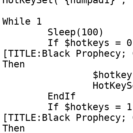
HotKeySet("{numpad1}", 
While 1
Sleep(100)
If $hotkeys = 0
[TITLE:Black Prophecy; 
Then
$hotkey
HotKeyS
EndIf
If $hotkeys = 1
[TITLE:Black Prophecy; 
Then