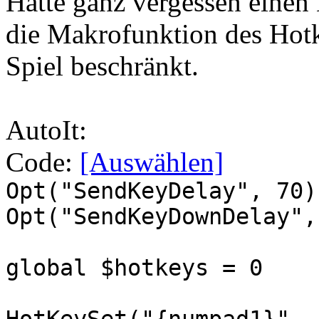
Hatte ganz vergessen einen
die Makrofunktion des Hotk
Spiel beschränkt.
AutoIt:
Code:
[Auswählen]
Opt("SendKeyDelay", 70)
Opt("SendKeyDownDelay",
global $hotkeys = 0