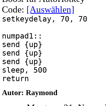
Code:
[Auswählen]
setkeydelay, 70, 70
numpad1::
send {up}
send {up}
send {up}
sleep, 500
return
Autor: Raymond