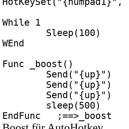
HotKeySet("{numpad1}", 
While 1
Sleep(100)
WEnd
Func _boost()
Send("{up}")
Send("{up}")
Send("{up}")
sleep(500)
EndFunc ;==>_boost
Boost für AutoHotkey