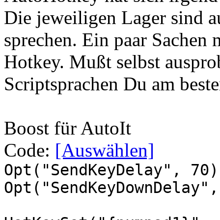
Die jeweiligen Lager sind a
sprechen. Ein paar Sachen m
Hotkey. Mußt selbst ausprob
Scriptsprachen Du am best
Boost für AutoIt
Code:
[Auswählen]
Opt("SendKeyDelay", 70)
Opt("SendKeyDownDelay",