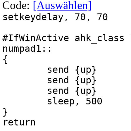
Code:
[Auswählen]
setkeydelay, 70, 70
#IfWinActive ahk_class 
numpad1::
{
send {up}
send {up}
send {up}
sleep, 500
}
return