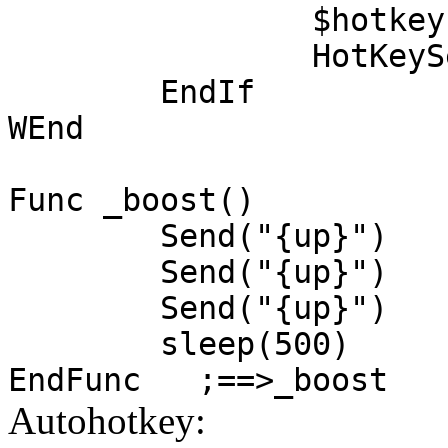
$hotkey
HotKeyS
EndIf
WEnd
Func _boost()
Send("{up}")
Send("{up}")
Send("{up}")
sleep(500)
EndFunc ;==>_boost
Autohotkey: