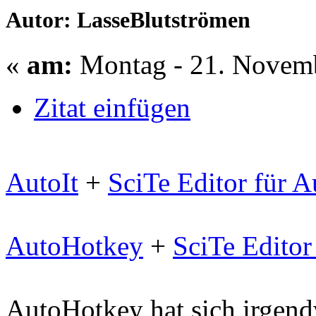
Autor: LasseBlutströmen
«
am:
Montag - 21. Novemb
Zitat einfügen
AutoIt
+
SciTe Editor für A
AutoHotkey
+
SciTe Editor
AutoHotkey hat sich irgend