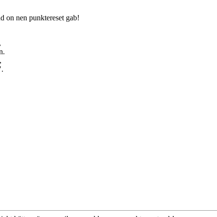
add on nen punktereset gab!
,
n.
,
".