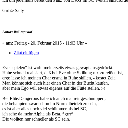
Ich bin jedenfalls bereit den Platz von DAG im SC Weltall einzuforde
Grüße Salty
Autor: Bulletproof
«
am:
Freitag - 20. Februar 2015 - 11:03 Uhr »
Zitat einfügen
Eve "spielen" ist wohl meinerseits etwas gewagt ausgedrückt.
Habe schnell realisiert, daß bei Eve ohne Skillung nix zu reißen ist,
ergo lasse ich meinen Char ersma in Ruhe skillen, - kostet Zeit.
Man könnte sich auch hier einen Char in der Bucht kaufen,
aber mein Ego will etwas eigenes auf die Füße stellen. ;-)
Bei Elite:Dangerous habe ich auch mal reingeschnuppert,
die behaupten zwar schon im Normalbetrieb zu sein,
es ist aber alles noch viel schlimmer als bei SC,
ich sehe da mehr Alpha als Beta. *grrr*
Die wollten nur schneller als SC sein.