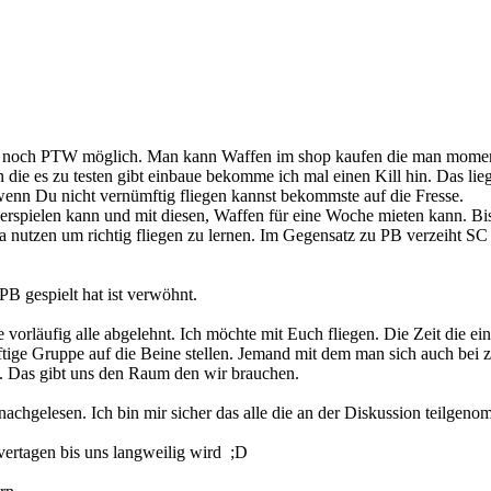
er noch PTW möglich. Man kann Waffen im shop kaufen die man moment
 die es zu testen gibt einbaue bekomme ich mal einen Kill hin. Das l
wenn Du nicht vernümftig fliegen kannst bekommste auf die Fresse.
t erspielen kann und mit diesen, Waffen für eine Woche mieten kann. Bi
ha nutzen um richtig fliegen zu lernen. Im Gegensatz zu PB verzeiht S
 PB gespielt hat ist verwöhnt.
orläufig alle abgelehnt. Ich möchte mit Euch fliegen. Die Zeit die e
äftige Gruppe auf die Beine stellen. Jemand mit dem man sich auch bei 
n. Das gibt uns den Raum den wir brauchen.
achgelesen. Ich bin mir sicher das alle die an der Diskussion teilgen
vertagen bis uns langweilig wird ;D