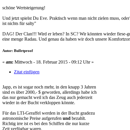
schöne Wertsteigerung!
Und jetzt spielst Du Eve. Praktisch wenn man nicht zielen muss, od
ist nichts für salty"
DAG! Der Clan!!! Wird er leben? In SC? Wir könnten wieder fiese-gut
eine menge Radau. Und genau da haben wir doch unsere Komfortz
Autor: Bulletproof
«
am:
Mittwoch - 18. Februar 2015 - 09:12 Uhr »
Zitat einfügen
Japp, es ist sogar noch mehr, in den knapp 3 Jahren
sind es über 2000,- $ geworden, allerdings habe ich
das nur gemacht weil ich das Zeug auch jederzeit
wieder in der Bucht verkloppen könnte.
Für das LTI-Geraffel werden in der Bucht gradezu
astronomische Preise aufgerufen
und
bezahlt.
Richtig irre ist es bei den Schiffen die nur kurze
Zeit verfügbar waren.