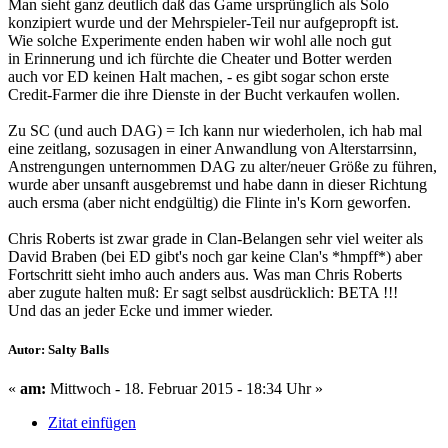
Man sieht ganz deutlich daß das Game ursprünglich als Solo
konzipiert wurde und der Mehrspieler-Teil nur aufgepropft ist.
Wie solche Experimente enden haben wir wohl alle noch gut
in Erinnerung und ich fürchte die Cheater und Botter werden
auch vor ED keinen Halt machen, - es gibt sogar schon erste
Credit-Farmer die ihre Dienste in der Bucht verkaufen wollen.
Zu SC (und auch DAG) = Ich kann nur wiederholen, ich hab mal
eine zeitlang, sozusagen in einer Anwandlung von Alterstarrsinn,
Anstrengungen unternommen DAG zu alter/neuer Größe zu führen,
wurde aber unsanft ausgebremst und habe dann in dieser Richtung
auch ersma (aber nicht endgültig) die Flinte in's Korn geworfen.
Chris Roberts ist zwar grade in Clan-Belangen sehr viel weiter als
David Braben (bei ED gibt's noch gar keine Clan's *hmpff*) aber
Fortschritt sieht imho auch anders aus. Was man Chris Roberts
aber zugute halten muß: Er sagt selbst ausdrücklich: BETA !!!
Und das an jeder Ecke und immer wieder.
Autor: Salty Balls
«
am:
Mittwoch - 18. Februar 2015 - 18:34 Uhr »
Zitat einfügen