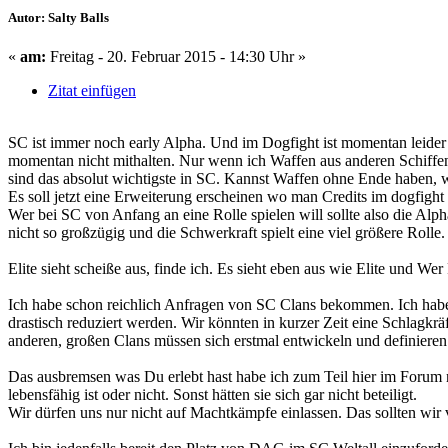
Autor: Salty Balls
«
am:
Freitag - 20. Februar 2015 - 14:30 Uhr »
Zitat einfügen
SC ist immer noch early Alpha. Und im Dogfight ist momentan leid
momentan nicht mithalten. Nur wenn ich Waffen aus anderen Schiffen
sind das absolut wichtigste in SC. Kannst Waffen ohne Ende haben, 
Es soll jetzt eine Erweiterung erscheinen wo man Credits im dogfigh
Wer bei SC von Anfang an eine Rolle spielen will sollte also die Alp
nicht so großzügig und die Schwerkraft spielt eine viel größere Rolle.
Elite sieht scheiße aus, finde ich. Es sieht eben aus wie Elite und Wer
Ich habe schon reichlich Anfragen von SC Clans bekommen. Ich habe v
drastisch reduziert werden. Wir könnten in kurzer Zeit eine Schlagkr
anderen, großen Clans müssen sich erstmal entwickeln und definiere
Das ausbremsen was Du erlebt hast habe ich zum Teil hier im Forum n
lebensfähig ist oder nicht. Sonst hätten sie sich gar nicht beteiligt.
Wir dürfen uns nur nicht auf Machtkämpfe einlassen. Das sollten wir 