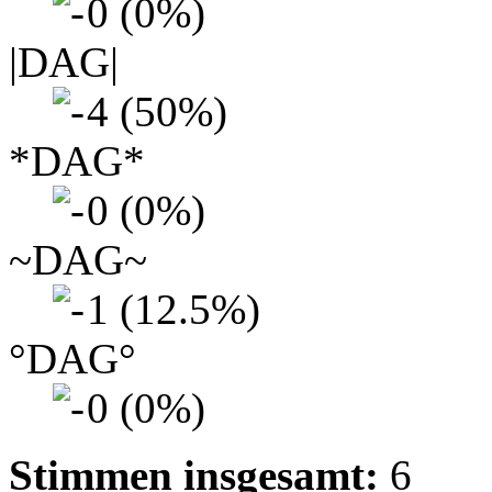
0 (0%)
|DAG|
4 (50%)
*DAG*
0 (0%)
~DAG~
1 (12.5%)
°DAG°
0 (0%)
Stimmen insgesamt:
6