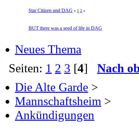
Star Citizen und DAG
«
1
2
»
BUT there was a seed of life in DAG
Neues Thema
Seiten:
1
2
3
[
4
]
Nach o
Die Alte Garde
>
Mannschaftsheim
>
Ankündigungen