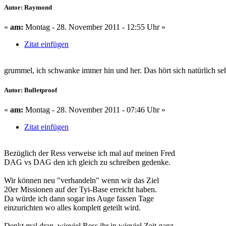
Autor: Raymond
«
am:
Montag - 28. November 2011 - 12:55 Uhr »
Zitat einfügen
grummel, ich schwanke immer hin und her. Das hört sich natürlich seh
Autor: Bulletproof
«
am:
Montag - 28. November 2011 - 07:46 Uhr »
Zitat einfügen
Bezüglich der Ress verweise ich mal auf meinen Fred
DAG vs DAG den ich gleich zu schreiben gedenke.
Wir können neu "verhandeln" wenn wir das Ziel
20er Missionen auf der Tyi-Base erreicht haben.
Da würde ich dann sogar ins Auge fassen Tage
einzurichten wo alles komplett geteilt wird.
Denkt mal dran, wieviel Ress ihr in wieviel Zeit ganz