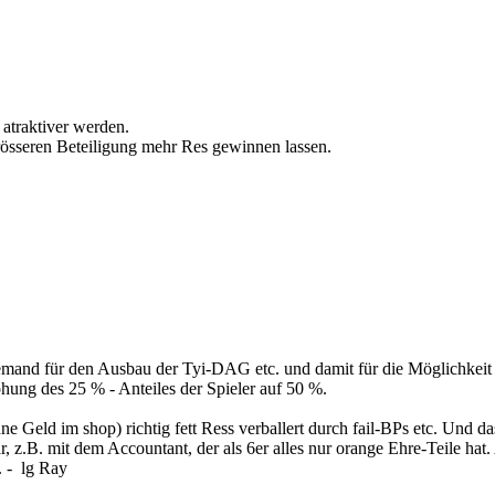
 atraktiver werden.
 grösseren Beteiligung mehr Res gewinnen lassen.
niemand für den Ausbau der Tyi-DAG etc. und damit für die Möglichkeit
höhung des 25 % - Anteiles der Spieler auf 50 %.
ne Geld im shop) richtig fett Ress verballert durch fail-BPs etc. Und d
B. mit dem Accountant, der als 6er alles nur orange Ehre-Teile hat. Aber
. - lg Ray