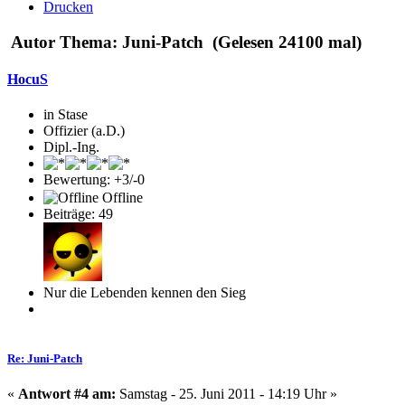
Drucken
Autor
Thema: Juni-Patch (Gelesen 24100 mal)
HocuS
in Stase
Offizier (a.D.)
Dipl.-Ing.
Bewertung: +3/-0
Offline
Beiträge: 49
Nur die Lebenden kennen den Sieg
Re: Juni-Patch
«
Antwort #4 am:
Samstag - 25. Juni 2011 - 14:19 Uhr »