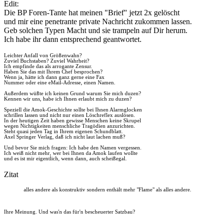
Edit:
Die BP Foren-Tante hat meinen "Brief" jetzt 2x gelöscht
und mir eine penetrante private Nachricht zukommen lassen.
Geb solchen Typen Macht und sie trampeln auf Dir herum.
Ich habe ihr dann entsprechend geantwortet.
Leichter Anfall von Größenwahn?
Zuviel Buchstaben? Zuviel Wahrheit?
Ich empfinde das als arrogante Zensur.
Haben Sie das mit Ihrem Chef besprochen?
Wenn ja, hätte ich dann ganz gerne eine Fax
Nummer oder eine eMail-Adresse, einen Namen.
Außerdem wüßte ich keinen Grund warum Sie mich duzen?
Kennen wir uns, habe ich Ihnen erlaubt mich zu duzen?
Speziell die Amok-Geschichte sollte bei Ihnen Alarmglocken
schrillen lassen und nicht nur einen Löschreflex auslösen.
In der heutigen Zeit haben gewisse Menschen keine Skrupel
wegen Nichtigkeiten menschliche Tragödien anzurichten.
Steht quasi jeden Tag in Ihrem eigenen Schundblatt.
Axel Springer Verlag, daß ich nicht laut lachen muß?
Und bevor Sie mich fragen: Ich habe den Namen vergessen.
Ich weiß nicht mehr, wer bei Ihnen da Amok laufen wollte
und es ist mir eigentlich, wenn dann, auch scheißegal.
Zitat
alles andere als konstruktiv sondern enthält mehr "Flame" als alles andere.
Ihre Meinung. Und was'n das für'n bescheuerter Satzbau?