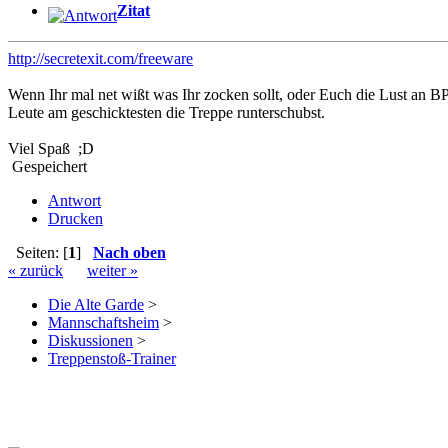
Zitat
http://secretexit.com/freeware
Wenn Ihr mal net wißt was Ihr zocken sollt, oder Euch die Lust an B
Leute am geschicktesten die Treppe runterschubst.
Viel Spaß ;D
Gespeichert
Antwort
Drucken
Seiten: [
1
]
Nach oben
« zurück
weiter »
Die Alte Garde
>
Mannschaftsheim
>
Diskussionen
>
Treppenstoß-Trainer