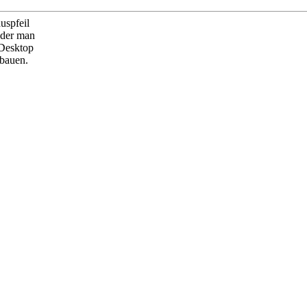
uspfeil
oder man
Desktop
bbauen.