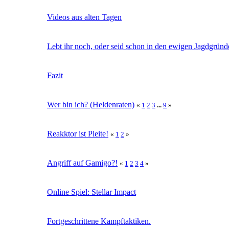
Videos aus alten Tagen
Lebt ihr noch, oder seid schon in den ewigen Jagdgrün
Fazit
Wer bin ich? (Heldenraten)
«
1
2
3
...
9
»
Reakktor ist Pleite!
«
1
2
»
Angriff auf Gamigo?!
«
1
2
3
4
»
Online Spiel: Stellar Impact
Fortgeschrittene Kampftaktiken.