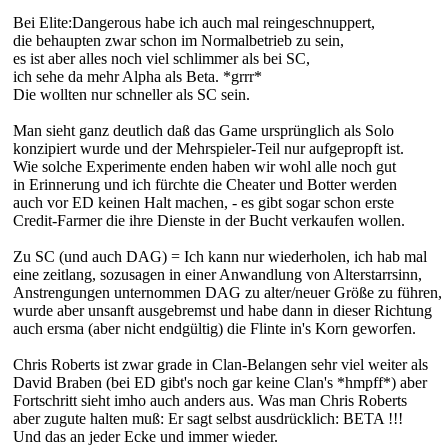
Bei Elite:Dangerous habe ich auch mal reingeschnuppert,
die behaupten zwar schon im Normalbetrieb zu sein,
es ist aber alles noch viel schlimmer als bei SC,
ich sehe da mehr Alpha als Beta. *grrr*
Die wollten nur schneller als SC sein.
Man sieht ganz deutlich daß das Game ursprünglich als Solo
konzipiert wurde und der Mehrspieler-Teil nur aufgepropft ist.
Wie solche Experimente enden haben wir wohl alle noch gut
in Erinnerung und ich fürchte die Cheater und Botter werden
auch vor ED keinen Halt machen, - es gibt sogar schon erste
Credit-Farmer die ihre Dienste in der Bucht verkaufen wollen.
Zu SC (und auch DAG) = Ich kann nur wiederholen, ich hab mal
eine zeitlang, sozusagen in einer Anwandlung von Alterstarrsinn,
Anstrengungen unternommen DAG zu alter/neuer Größe zu führen,
wurde aber unsanft ausgebremst und habe dann in dieser Richtung
auch ersma (aber nicht endgültig) die Flinte in's Korn geworfen.
Chris Roberts ist zwar grade in Clan-Belangen sehr viel weiter als
David Braben (bei ED gibt's noch gar keine Clan's *hmpff*) aber
Fortschritt sieht imho auch anders aus. Was man Chris Roberts
aber zugute halten muß: Er sagt selbst ausdrücklich: BETA !!!
Und das an jeder Ecke und immer wieder.