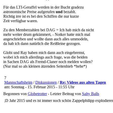
Für das LTI-Geraffel werden in der Bucht gradezu
astronomische Preise aufgerufen
und
bezahlt.
Richtig irre ist es bei den Schiffen die nur kurze
Zeit verfügbar waren.
Zu den Memberzahlen bei DAG = Ich hab mich da nicht
mehr weiter drum gekümmert, - Notker hatte mich mal
angeschrieben und wollte dann auch alles ummodeln,
da hab ich dann natürlich die Reißleine gezogen.
Globi und Ray haben mich dann auch eingebremst,
wobei ich mich allerdings auch frage, was die beiden
in Sachen DAG als Fremd-Claner noch melden wollen?
(Nur mal so als kleinen ätzenden Seitenhieb *hehe*)
7
Mannschaftsheim
/
Diskussionen
/
Re: Videos aus alten Tagen
am: Sonntag - 15. Februar 2015 - 11:55 Uhr
Begonnen von
Globetrotter
- Letzter Beitrag von
Salty Balls
;D Jahr 2015 und es ist immer noch schön Zappelphilipp explodiere