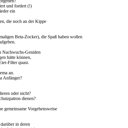
vorgehen?
rt und fordert (!)
ieder ein
nen, die noch an der Kippe
emaligen Beta-Zocker), die Spaß haben wollen
aufgeben.
hen Nachwuchs-Geniden
gen hätte können,
ier-Filter quasi.
hema an.
ma Anfänger?
ieren oder nicht?
Schutzpatron dienen?
 eine gemeinsame Vorgehensweise
darüber in deren