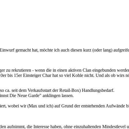
Einwurf gemacht hat, möchte ich auch diesen kurz (oder lang) aufgreif
ger zu rekrutieren - wenn die in einen aktiven Clan eingebunden werden
0er bis 15er Einsteiger Char hat so viel Kohle nicht. Und als ob wirs nö
so ca. seit dem Verkaufsstart der Retail-Box) Handlungsbedarf.
nnst Die Neue Garde" anklingen lassen.
rmiert, wobei wir (Max und ich) auf Grund der entstehenden Aufwände 
niden aufnimmt, die Interesse haben, ohne einzuhaltenden Mindestlevel 