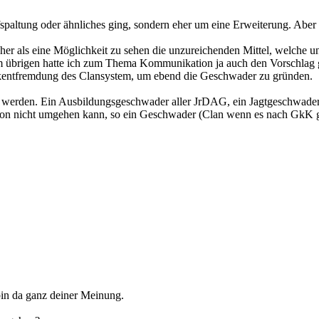
ufspaltung oder ähnliches ging, sondern eher um eine Erweiterung. Aber
eher als eine Möglichkeit zu sehen die unzureichenden Mittel, welche 
 übrigen hatte ich zum Thema Kommunikation ja auch den Vorschlag ge
ckentfremdung des Clansystem, um ebend die Geschwader zu gründen.
t werden. Ein Ausbildungsgeschwader aller JrDAG, ein Jagtgeschwad
it Coron nicht umgehen kann, so ein Geschwader (Clan wenn es nach GkK
 bin da ganz deiner Meinung.