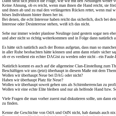
Dann stellt sich jedoch die Frage, wie wir mit den Neulingen weiter 
Keine Ahnung, ob es reicht, wenn man ihnen die Hand reicht, sie förde
und ihnen ab und zu mal den verlängerten Rücken rettet, wenn mal w
böses Individuum hinter ihnen her ist.
Bei denen, die echt Interesse haben reicht das sicherlich, doch bei de
Interesse oder Desinteresse stehen, weiß ich das nicht.
Sehe nur immer wieder planlose Neulinge (und gestern sogar nen eh
und aber nicht so richtig weiterkommen und in Folge dann natürlich 
Es hätte sich natürlich auch der Bonus aufgetan, dass man so manc
in aller Ruhe beobachten hätte können und amn dann relativ sicher sa
ob er es verdient ein echter DAGist zu werden oder nicht - ein Faule-E
Natürlich kommt es auch auf die allgemeine Clan-Einstellung zum T
Beschäftigen wir uns (jetzt) überhaupt in diesem Maße mit dem The
Wollen wir überhaupt Neue bei DAG oder nicht?
Haben wir überhaupt Platz für Neue?
Wollen wir überhaupt soweit gehen uns als Schirmherrenclan zu profil
Wollen wir eine echte Elite bleiben und nur als helfende Hand bzw. 
Viele Fragen die man vorher zuerst mal diskutieren sollte, um dann
zu finden.
Kenne die Geschichte von OdA und OdN nicht, hab damals auch nix 