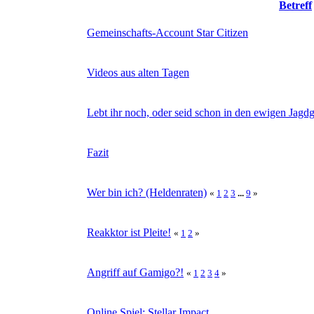
Betreff
Gemeinschafts-Account Star Citizen
Videos aus alten Tagen
Lebt ihr noch, oder seid schon in den ewigen Jagd
Fazit
Wer bin ich? (Heldenraten)
«
1
2
3
...
9
»
Reakktor ist Pleite!
«
1
2
»
Angriff auf Gamigo?!
«
1
2
3
4
»
Online Spiel: Stellar Impact