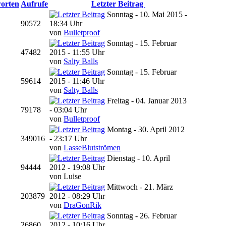
orten
Aufrufe
Letzter Beitrag
Sonntag - 10. Mai 2015 -
90572
18:34 Uhr
von
Bulletproof
Sonntag - 15. Februar
47482
2015 - 11:55 Uhr
von
Salty Balls
Sonntag - 15. Februar
59614
2015 - 11:46 Uhr
von
Salty Balls
Freitag - 04. Januar 2013
79178
- 03:04 Uhr
von
Bulletproof
Montag - 30. April 2012
349016
- 23:17 Uhr
von
LasseBlutströmen
Dienstag - 10. April
94444
2012 - 19:08 Uhr
von Luise
Mittwoch - 21. März
203879
2012 - 08:29 Uhr
von
DraGonRik
Sonntag - 26. Februar
26860
2012 - 10:16 Uhr