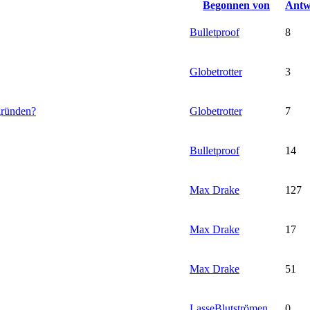
Begonnen von
Antw
Bulletproof
8
Globetrotter
3
gründen?
Globetrotter
7
Bulletproof
14
Max Drake
127
Max Drake
17
Max Drake
51
LasseBlutströmen
0