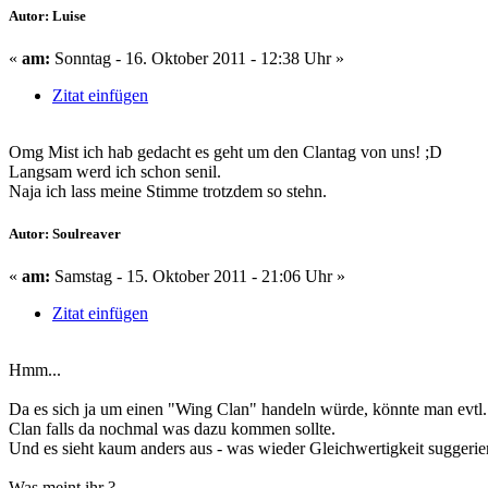
Autor: Luise
«
am:
Sonntag - 16. Oktober 2011 - 12:38 Uhr »
Zitat einfügen
Omg Mist ich hab gedacht es geht um den Clantag von uns! ;D
Langsam werd ich schon senil.
Naja ich lass meine Stimme trotzdem so stehn.
Autor: Soulreaver
«
am:
Samstag - 15. Oktober 2011 - 21:06 Uhr »
Zitat einfügen
Hmm...
Da es sich ja um einen "Wing Clan" handeln würde, könnte man evtl.
Clan falls da nochmal was dazu kommen sollte.
Und es sieht kaum anders aus - was wieder Gleichwertigkeit suggerier
Was meint ihr ?