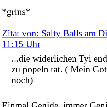
*grins*
Zitat von: Salty Balls am D
11:15 Uhr
...die widerlichen Tyi en
zu popeln tat. ( Mein Got
noch)
Einmal Genide, immer Geni