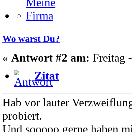
Wo warst Du?
«
Antwort #2 am:
Freitag -
Zitat
Hab vor lauter Verzweiflun
probiert.
Und sooooo gerne haben mic