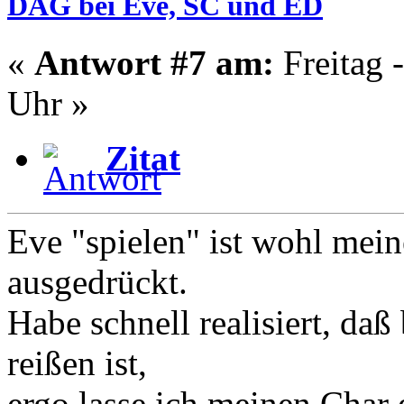
DAG bei Eve, SC und ED
«
Antwort #7 am:
Freitag 
Uhr »
Zitat
Eve "spielen" ist wohl mein
ausgedrückt.
Habe schnell realisiert, daß
reißen ist,
ergo lasse ich meinen Char e