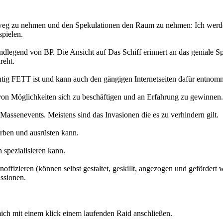
weg zu nehmen und den Spekulationen den Raum zu nehmen: Ich werde w
spielen.
dlegend von BP. Die Ansicht auf Das Schiff erinnert an das geniale Spi
reht.
ichtig FETT ist und kann auch den gängigen Internetseiten dafür entno
 von Möglichkeiten sich zu beschäftigen und an Erfahrung zu gewinnen.
, Massenevents. Meistens sind das Invasionen die es zu verhindern gilt.
ärben und ausrüsten kann.
h spezialisieren kann.
fizieren (können selbst gestaltet, geskillt, angezogen und gefördert
ssionen.
ich mit einem klick einem laufenden Raid anschließen.