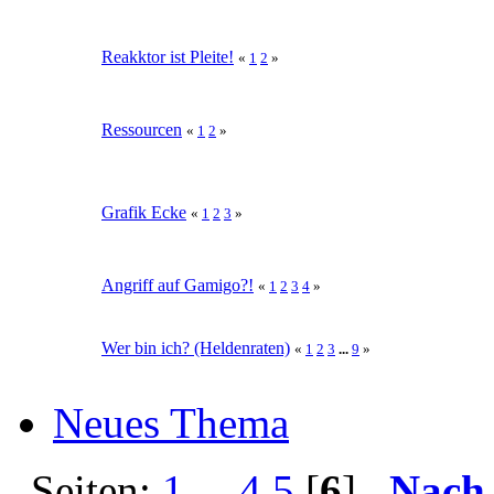
Reakktor ist Pleite!
«
1
2
»
Ressourcen
«
1
2
»
Grafik Ecke
«
1
2
3
»
Angriff auf Gamigo?!
«
1
2
3
4
»
Wer bin ich? (Heldenraten)
«
1
2
3
...
9
»
Neues Thema
Seiten:
1
...
4
5
[
6
]
Nach