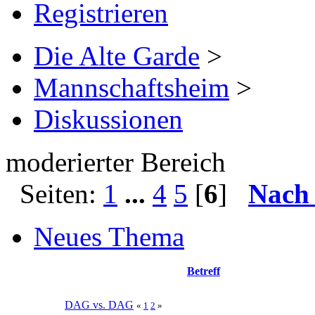
Registrieren
Die Alte Garde
>
Mannschaftsheim
>
Diskussionen
moderierter Bereich
Seiten:
1
...
4
5
[
6
]
Nach
Neues Thema
Betreff
DAG vs. DAG
«
1
2
»