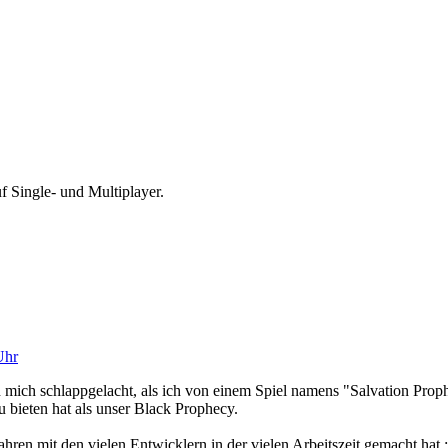
f Single- und Multiplayer.
Uhr
h mich schlappgelacht, als ich von einem Spiel namens "Salvation Prop
u bieten hat als unser Black Prophecy.
hren mit den vielen Entwicklern in der vielen Arbeitszeit gemacht hat ;