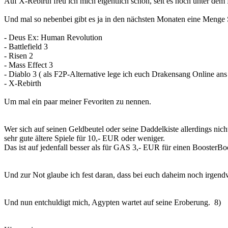
Auf X-Rebirth freu ich mich eigentlich schon, seit es noch unter de
Und mal so nebenbei gibt es ja in den nächsten Monaten eine Menge Sp
- Deus Ex: Human Revolution
- Battlefield 3
- Risen 2
- Mass Effect 3
- Diablo 3 ( als F2P-Alternative lege ich euch Drakensang Online ans
- X-Rebirth
Um mal ein paar meiner Fevoriten zu nennen.
Wer sich auf seinen Geldbeutel oder seine Daddelkiste allerdings nic
sehr gute ältere Spiele für 10,- EUR oder weniger.
Das ist auf jedenfall besser als für GAS 3,- EUR für einen BoosterBo
Und zur Not glaube ich fest daran, dass bei euch daheim noch irgend
Und nun entchuldigt mich, Agypten wartet auf seine Eroberung. 8)