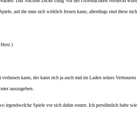
m Namen 'Das Nächste Dicke Ding' vor der Öffentlichkeit versteckt wurd
iele, auf die man sich wirklich freuen kann, allerdings sind diese nich
 Herz )
ht verlassen kann, der kann sich ja auch mal im Laden seines Vertrauen
oster auszugeben.
wo irgendwelche Spiele vor sich dahin rosten. Ich persöhnlich habe w