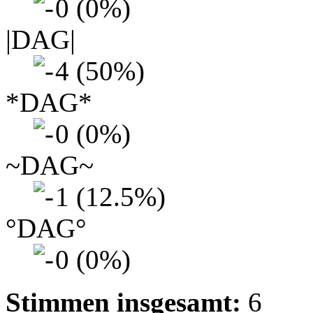
0 (0%)
|DAG|
4 (50%)
*DAG*
0 (0%)
~DAG~
1 (12.5%)
°DAG°
0 (0%)
Stimmen insgesamt:
6