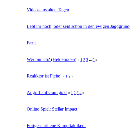
Videos aus alten Tagen
Lebt ihr noch, oder seid schon in den ewigen Jagdgrün
Fazit
Wer bin ich? (Heldenraten)
«
1
2
3
...
9
»
Reakktor ist Pleite!
«
1
2
»
Angriff auf Gamigo?!
«
1
2
3
4
»
Online Spiel: Stellar Impact
Fortgeschrittene Kampftaktiken.