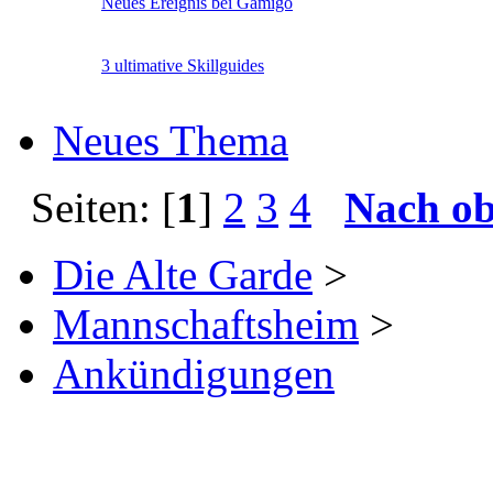
Neues Ereignis bei Gamigo
3 ultimative Skillguides
Neues Thema
Seiten: [
1
]
2
3
4
Nach o
Die Alte Garde
>
Mannschaftsheim
>
Ankündigungen