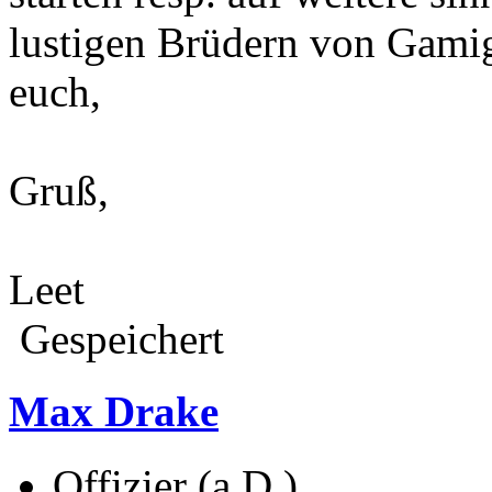
lustigen Brüdern von Gami
euch,
Gruß,
Leet
Gespeichert
Max Drake
Offizier (a.D.)