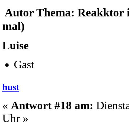
Autor
Thema: Reakktor is
mal)
Luise
Gast
hust
«
Antwort #18 am:
Diensta
Uhr »