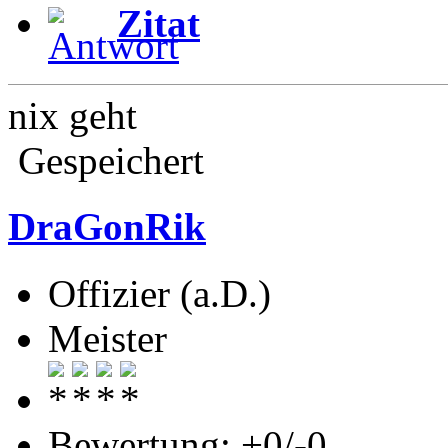
Zitat
nix geht
Gespeichert
DraGonRik
Offizier (a.D.)
Meister
Bewertung: +0/-0