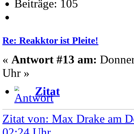
Beiträge: 105
Re: Reakktor ist Pleite!
«
Antwort #13 am:
Donners
Uhr »
Zitat
Zitat von: Max Drake am Do
02:24 Uhr