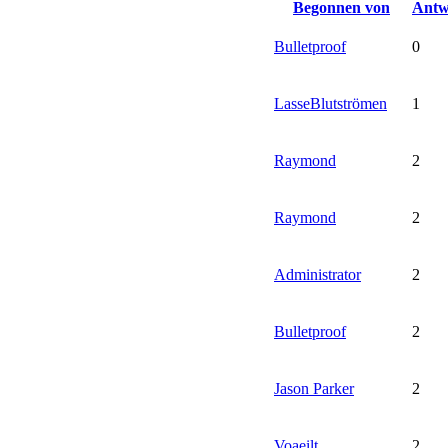
Begonnen von
Antw
Bulletproof
0
LasseBlutströmen
1
Raymond
2
Raymond
2
Administrator
2
Bulletproof
2
Jason Parker
2
Voaeilt
2