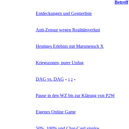
Betreff
Entdeckungen und Gegnerliste
Anti-Zensur wegen Realitätsverlust
Heutiges Erlebnis mit Marsmensch X
Kriegszonen, purer Unfug
DAG vs. DAG
«
1
2
»
Pause in den WZ bis zur Klärung von P2W
Eigenes Online Game
50%, 100% und Char-Card sinnlos