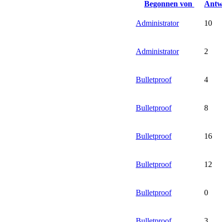
Begonnen von
Antw
Administrator
10
Administrator
2
Bulletproof
4
Bulletproof
8
Bulletproof
16
Bulletproof
12
Bulletproof
0
Bulletproof
3