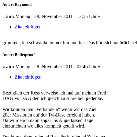
Autor: Raymond
«
am:
Montag - 28. November 2011 - 12:55 Uhr »
Zitat einfügen
grummel, ich schwanke immer hin und her. Das hört sich natürlich seh
Autor: Bulletproof
«
am:
Montag - 28. November 2011 - 07:46 Uhr »
Zitat einfügen
Bezüglich der Ress verweise ich mal auf meinen Fred
DAG vs DAG den ich gleich zu schreiben gedenke.
Wir können neu "verhandeln" wenn wir das Ziel
20er Missionen auf der Tyi-Base erreicht haben.
Da würde ich dann sogar ins Auge fassen Tage
einzurichten wo alles komplett geteilt wird.
Denkt mal dran, wieviel Ress ihr in wieviel Zeit ganz