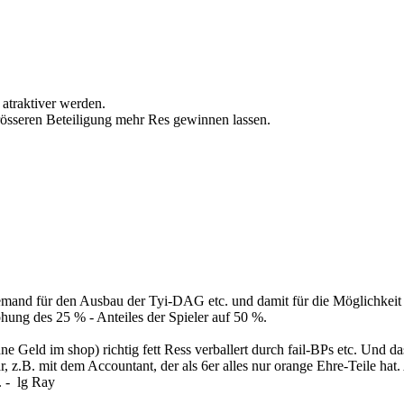
 atraktiver werden.
 grösseren Beteiligung mehr Res gewinnen lassen.
niemand für den Ausbau der Tyi-DAG etc. und damit für die Möglichkeit
höhung des 25 % - Anteiles der Spieler auf 50 %.
ne Geld im shop) richtig fett Ress verballert durch fail-BPs etc. Und d
B. mit dem Accountant, der als 6er alles nur orange Ehre-Teile hat. Aber
. - lg Ray