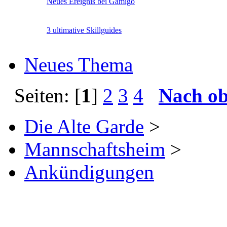
Neues Ereignis bei Gamigo
3 ultimative Skillguides
Neues Thema
Seiten: [
1
]
2
3
4
Nach o
Die Alte Garde
>
Mannschaftsheim
>
Ankündigungen