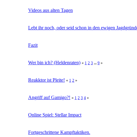
Videos aus alten Tagen
Lebt ihr noch, oder seid schon in den ewigen Jagdgrün
Fazit
Wer bin ich? (Heldenraten)
«
1
2
3
...
9
»
Reakktor ist Pleite!
«
1
2
»
Angriff auf Gamigo?!
«
1
2
3
4
»
Online Spiel: Stellar Impact
Fortgeschrittene Kampftaktiken.