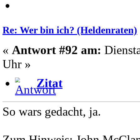
Re: Wer bin ich? (Heldenraten)
«
Antwort #92 am:
Diensta
Uhr »
Zitat
So wars gedacht, ja.
Zum Hinweis: John McCla