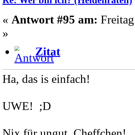
Re: Wer bin ich? (Heldenraten)
«
Antwort #95 am:
Freitag
»
Zitat
Ha, das is einfach!
UWE! ;D
Nix für ungut, Cheffchen!