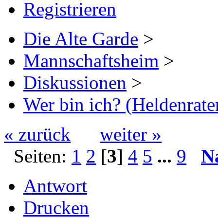
Registrieren
Die Alte Garde
>
Mannschaftsheim
>
Diskussionen
>
Wer bin ich? (Heldenrate
« zurück
weiter »
Seiten:
1
2
[
3
]
4
5
...
9
N
Antwort
Drucken