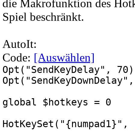
die Makrofunktion des Hotk
Spiel beschränkt.
AutoIt:
Code:
[Auswählen]
Opt("SendKeyDelay", 70)
Opt("SendKeyDownDelay",
global $hotkeys = 0
HotKeySet("{numpad1}", 