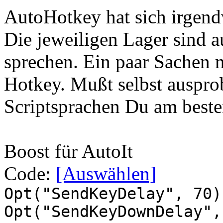
AutoHotkey hat sich irgend
Die jeweiligen Lager sind a
sprechen. Ein paar Sachen m
Hotkey. Mußt selbst ausprob
Scriptsprachen Du am best
Boost für AutoIt
Code:
[Auswählen]
Opt("SendKeyDelay", 70)
Opt("SendKeyDownDelay",