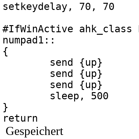
setkeydelay, 70, 70
#IfWinActive ahk_class 
numpad1::
{
send {up}
send {up}
send {up}
sleep, 500
}
return
Gespeichert