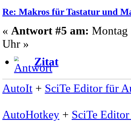
Re: Makros für Tastatur und M
«
Antwort #5 am:
Montag -
Uhr »
Zitat
AutoIt
+
SciTe Editor für A
AutoHotkey
+
SciTe Editor