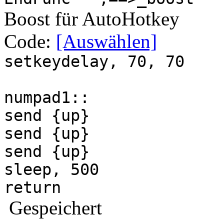
Boost für AutoHotkey
Code:
[Auswählen]
setkeydelay, 70, 70
numpad1::
send {up}
send {up}
send {up}
sleep, 500
return
Gespeichert