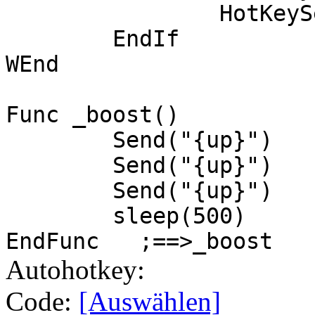
HotKeyS
EndIf
WEnd
Func _boost()
Send("{up}")
Send("{up}")
Send("{up}")
sleep(500)
EndFunc ;==>_boost
Autohotkey:
Code:
[Auswählen]