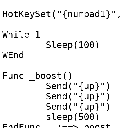
HotKeySet("{numpad1}", 
While 1
Sleep(100)
WEnd
Func _boost()
Send("{up}")
Send("{up}")
Send("{up}")
sleep(500)
EndFunc ;==>_boost