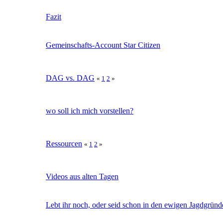
Fazit
Gemeinschafts-Account Star Citizen
DAG vs. DAG
«
1
2
»
wo soll ich mich vorstellen?
Ressourcen
«
1
2
»
Videos aus alten Tagen
Lebt ihr noch, oder seid schon in den ewigen Jagdgrün