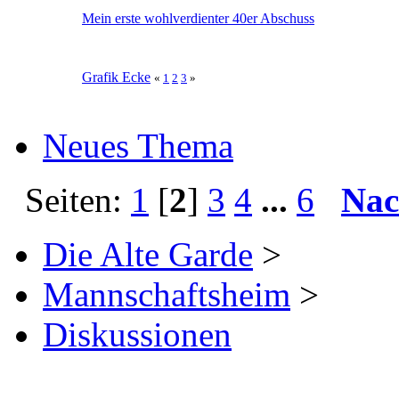
Mein erste wohlverdienter 40er Abschuss
Grafik Ecke
«
1
2
3
»
Neues Thema
Seiten:
1
[
2
]
3
4
...
6
Nac
Die Alte Garde
>
Mannschaftsheim
>
Diskussionen