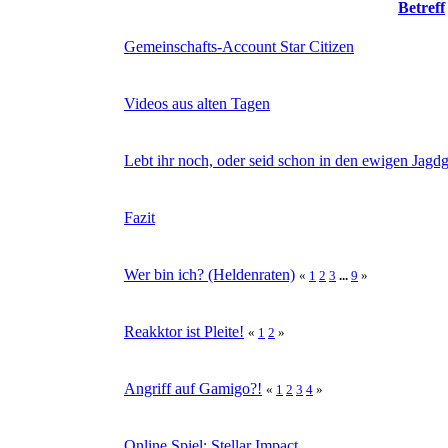
Betreff
Gemeinschafts-Account Star Citizen
Videos aus alten Tagen
Lebt ihr noch, oder seid schon in den ewigen Jagd
Fazit
Wer bin ich? (Heldenraten)
«
1
2
3
...
9
»
Reakktor ist Pleite!
«
1
2
»
Angriff auf Gamigo?!
«
1
2
3
4
»
Online Spiel: Stellar Impact